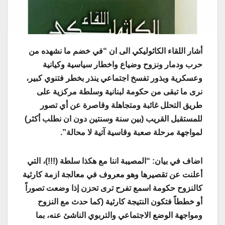
أشار اللقاء الكاثوليكي الى ان “في خضم ما نشهده من
حرب ودمار ونزوح وضياع واخطار سياسية وكيانية
وعسكرية وبذور تفسخ اجتماعي ينذر بخطر فتنوي كبير،
نرى ما تبقى من حكومة لبنانية وسلطة مركزية على
طريق التحلل غائبة ومتجاهلة وقاصرة عن أي تصور
للمستقبل القريب (بين سنة وسنتين دون ان نطلب أكثر)
لمواجهة مرحلة صعبة وقاسية آتية لا محالة”.
اضاف في بيان: “المصيبة اننا مع هكذا سلطة (!!!)، التي
أعلنت عن تقصيرها وهو معروف في معالجة ازمة كارثية
كالنزوح حكومة اسمع تفرح ترى تحزن إذا وضعت تصوراً
أو خططاً فتكون النتيجة كارثية (كما حدث مع النزوح
ومواجهة الوضع الاجتماعي والتربوي الناشئ عنه، بما