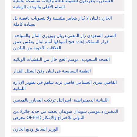
العسكرية يتعرضون لضغوط هائلة وقيادته متمسكة بحماية
السلم الأهلي والوحدة الوطنية
الخازن: لبنان لا يُدار بتعابير ملتبسة ولا بتسويات ناقصة بل
بسيادة كاملة
السفير السعودي زار المفتي دريان ووزيري المال والسياحة:
قرار المملكة إعادة فتح أسواقها أمام لبنان يعكس عمق
العلاقات الأخوية بين البلدين
الصحة السعودية: موسم الحج خال من التفشيات الوبائية
الطبقة السياسية في لبنان وفنّ الشلل المُدار
القاضي سرى الحسامي قاضي نزيه ساهم في تطوير الإدارة
اللبنانية
اللبنانية الديمقراطية: اسرائيل ترتكب المجازر بالمدنيين
المخترع د.موسى سويدان سويدان يحصد من جديد جائزةً من
معرض OFEED الدولي للاختراع والابتكار
الوزير السابق وديع الخازن