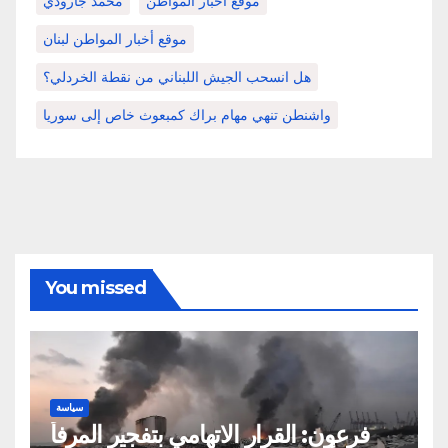
موقع أخبار المواطن
محمد جارودي
موقع أخبار المواطن لبنان
هل انسحب الجيش اللبناني من نقطة الخردلي؟
واشنطن تنهي مهام براك كمبعوث خاص إلى سوريا
You missed
سياسة
فرعون: القرار الاتهامي بتفجير المرفأ