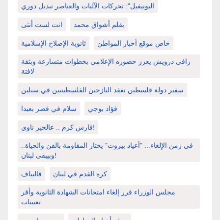
اليونيفيل": تحركات الآليات والعناصر تبديل دوري
بقلم أشواق محمد
انت لست أنثى
خاص موقع أخبار المواطن
ثانوية الإصلاح الإسلامية
رافي درويش يعزز حضوره الإعلامي بخطوات متسارعة وبثقة
لافتة
سفير دولة فلسطين تفقد النازحين الفلسطينيين في سبلين
فؤاد بوجي
سلام في قصر بعبدا
فارس كرم .. عالخير ناوي!
في زمن الإلغاء... "أعياد بيروت" يختار المقاومة بالفن والحياة..
وبيبقى لبنان!
كرة القدم في لبنان
قاليباف
مجلس الوزراء قرر إلغاء امتحانات الشهادة الثانوية وأقر
تعيينات