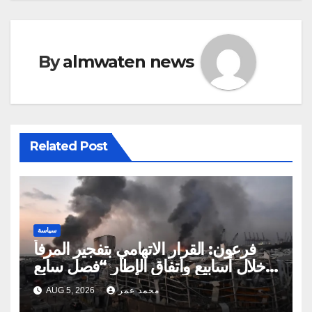
By
almwaten news
Related Post
سياسة
فرعون: القرار الاتهامي بتفجير المرفأ
خلال أسابيع واتفاق الإطار “فصل سابع
ونصف”
محمد عمر
AUG 5, 2026