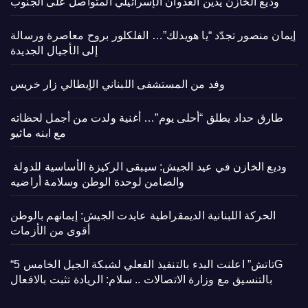
وديع الخازن يدين العدوان الإسرائيلي المتواصل على الجنوب
إيمان منصور تجدّد “يا هويدلك”… الفلكلور بروح معاصرة ورسالة
إلى الأجيال الجديدة
وفد من المستشفى اللبناني الإيطالي زار خريس
طارق حداد يطلق “أحلى يوم”… أغنية ولدت من أجمل لحظاته
مع ابنه ماثيو
وديع الخازن في عيد الجيش: سيبقى الركيزة الأساسية للدولة
والضامن لوحدة الوطن وسلامة أراضيه
الحركة اللبنانية الديمقراطية عايدت الجيش: إيمانهم بالوطن
أقوى من الأزمات
“تاتش” اعلنت البدء بالتنفيذ الفعلي لشبكة الجيل الخامس 5G
بالتنسيق مع وزارة الاتصالات .. سلام: الريادة تثبت بالافعال