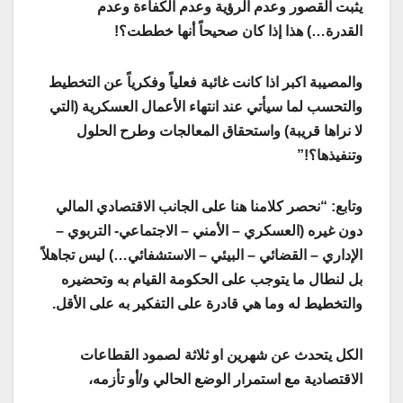
يثبت القصور وعدم الرؤية وعدم الكفاءة وعدم
القدرة…) هذا إذا كان صحيحاً أنها خططت؟!
والمصيبة اكبر اذا كانت غائبة فعلياً وفكرياً عن التخطيط
والتحسب لما سيأتي عند انتهاء الأعمال العسكرية (التي
لا نراها قريبة) واستحقاق المعالجات وطرح الحلول
وتنفيذها؟!”
وتابع: “نحصر كلامنا هنا على الجانب الاقتصادي المالي
دون غيره (العسكري – الأمني – الاجتماعي- التربوي –
الإداري – القضائي – البيئي – الاستشفائي…) ليس تجاهلاً
بل لنطال ما يتوجب على الحكومة القيام به وتحضيره
والتخطيط له وما هي قادرة على التفكير به على الأقل.
الكل يتحدث عن شهرين او ثلاثة لصمود القطاعات
الاقتصادية مع استمرار الوضع الحالي و/أو تأزمه،