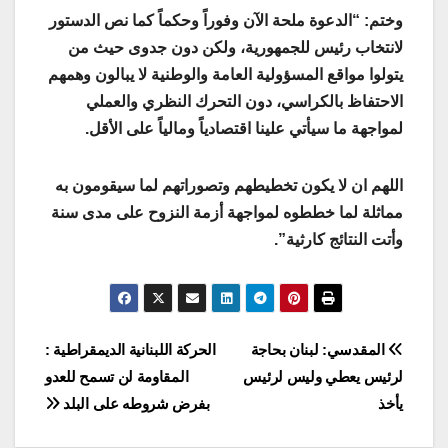
وختم: “الدعوة ملحة الآن وفوراً وحكماً كما نص الدستور
لانتخاب رئيس للجمهورية، ولكن دون جدوى حيث من
يتولوا مواقع المسؤولية العامة والوطنية لا يبالون وهمهم
الاحتفاظ بالكراسي، دون التحرك النظري والعملي
لمواجهة ما سيأتي علينا اقتصادياً ومالياً على الأقل.
اللهم ان لا يكون تخطيطهم وتصوراتهم لما سيقومون به
مماثلة لما خططوه لمواجهة أزمة النزوح على مدى سنة
وأتت النتائج كارثية”.
Post
‏المقدسي: لبنان بحاجة
الحركة اللبنانية الديمقراطية :
لرئيس يعطي وليس لرئيس
المقاومة لن تسمح للعدو
navigation
يأخذ
بفرض شروطه على البلد