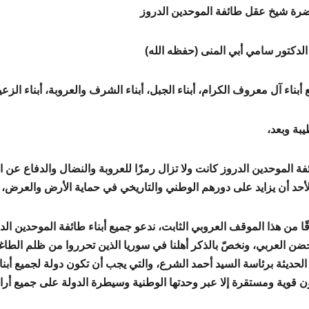
رة شيخ عقل طائفة الموحدين الدروز
الدكتور سامي أبي المنى (حفظه الله)
 أبناء آل معروف الكرام، أبناء الجبل، أبناء الشرف والعروبة، أبناء الز
يبة وبعد،
فة الموحدين الدروز كانت ولا تزال رمزًا للعروبة والنضال والدفاع عن ا
أحد أن يزايد على دورهم الوطني والتاريخي في حماية الأرض والعرض، 
قًا من هذا الموقف العروبي الثابت، ندعو جميع أبناء طائفة الموحدين ا
ضن العربي، ونخصّ بالذكر أهلنا في سوريا الذين تحرروا من ظلم الطاغ
 الحديثة برئاسة السيد أحمد الشرع، والتي يجب أن تكون دولة لجميع أبن
ن قوية ومستقرة إلا عبر وحدتها الوطنية وسيطرة الدولة على جميع أرا