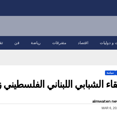
 و دوليات
اقتصاد
متفرقات
رياضة
فن
تق
سياسة
قاء الشبابي اللبناني الفلسطيني 
almwaten ne