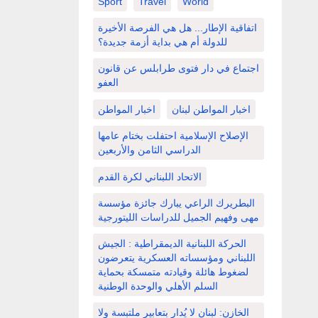
Sport
Travel
World
اتفاقية الإطار... هل هي الفرصة الأخيرة
للدولة أم هي بداية أزمة جديدة؟
اجتماع في دار فتوى طرابلس عن قانون
العفو
اخبار المواطن لبنان
اخبار المواطن
الإصلاح الإسلامية احتفلت بختام عامها
الدراسي الثامن والأربعين
الاتحاد اللبناني لكرة القدم
البطريرك الراعي يبارك جائزة مؤسسة
مهى وفهيم الجميل للدراسات الليتورجية
الحركة اللبنانية الديمقراطية : الجيش
اللبناني ومؤسساته العسكرية يتعرضون
لضغوط هائلة وقيادته متمسكة بحماية
السلم الأهلي والوحدة الوطنية
الخازن: لبنان لا يُدار بتعابير ملتبسة ولا