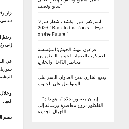
سابع ونصف”
زار وف
سامي أ
“الموركس دور” يكشف شعار دورة
2026 ” Back to the Roots… Eye
on the Future “
وضمّ ا
إلى رئ
فرعون مهنئا الجيش: المؤسسة
العسكرية الضمانة لحماية الوطن من
في الب
مخاطر الدّاخل والخارج
سوريا.
المشتر
وديع الخازن يدين العدوان الإسرائيلي
المتواصل على الجنوب
وخلال 
إيمان منصور تجدّد “يا هويدلك”…
فيها:
الفلكلور بروح معاصرة ورسالة إلى
الأجيال الجديدة
بسم ال