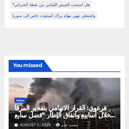
هل انسحب الجيش اللبناني من نقطة الخردلي؟
واشنطن تنهي مهام براك كمبعوث خاص إلى سوريا
You missed
سياسة
فرعون: القرار الاتهامي بتفجير المرفأ
خلال أسابيع واتفاق الإطار “فصل سابع
ونصف”
محمد عمر
AUGUST 5, 2026