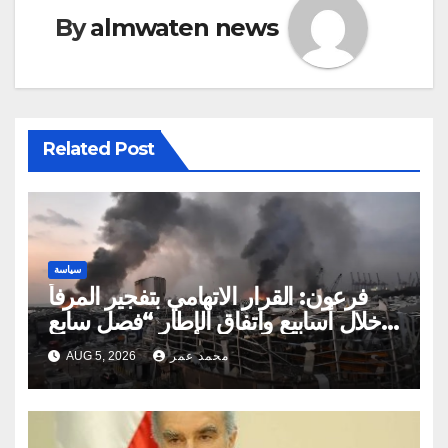
By
almwaten news
Related Post
سياسة
فرعون: القرار الاتهامي بتفجير المرفأ
خلال أسابيع واتفاق الإطار “فصل سابع
ونصف”
محمد عمر
AUG 5, 2026