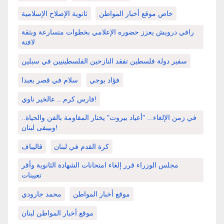
خاص موقع أخبار المواطن
ثانوية الإصلاح الإسلامية
رافي درويش يعزز حضوره الإعلامي بخطوات متسارعة وبثقة
لافتة
سفير دولة فلسطين تفقد النازحين الفلسطينيين في سبلين
فؤاد بوجي
سلام في قصر بعبدا
فارس كرم .. عالخير ناوي!
في زمن الإلغاء... "أعياد بيروت" يختار المقاومة بالفن والحياة..
وبيبقى لبنان!
كرة القدم في لبنان
قاليباف
مجلس الوزراء قرر إلغاء امتحانات الشهادة الثانوية وأقر
تعيينات
موقع أخبار المواطن
محمد جارودي
موقع أخبار المواطن لبنان