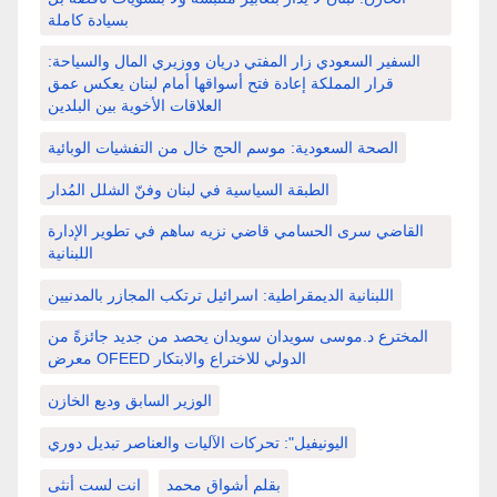
بسيادة كاملة
السفير السعودي زار المفتي دريان ووزيري المال والسياحة:
قرار المملكة إعادة فتح أسواقها أمام لبنان يعكس عمق
العلاقات الأخوية بين البلدين
الصحة السعودية: موسم الحج خال من التفشيات الوبائية
الطبقة السياسية في لبنان وفنّ الشلل المُدار
القاضي سرى الحسامي قاضي نزيه ساهم في تطوير الإدارة
اللبنانية
اللبنانية الديمقراطية: اسرائيل ترتكب المجازر بالمدنيين
المخترع د.موسى سويدان سويدان يحصد من جديد جائزةً من
معرض OFEED الدولي للاختراع والابتكار
الوزير السابق وديع الخازن
اليونيفيل": تحركات الآليات والعناصر تبديل دوري
بقلم أشواق محمد
انت لست أنثى