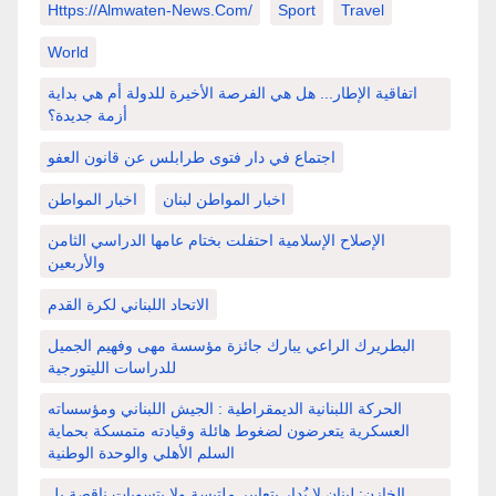
Https://almwaten-News.com/
Sport
Travel
World
اتفاقية الإطار... هل هي الفرصة الأخيرة للدولة أم هي بداية
أزمة جديدة؟
اجتماع في دار فتوى طرابلس عن قانون العفو
اخبار المواطن لبنان
اخبار المواطن
الإصلاح الإسلامية احتفلت بختام عامها الدراسي الثامن
والأربعين
الاتحاد اللبناني لكرة القدم
البطريرك الراعي يبارك جائزة مؤسسة مهى وفهيم الجميل
للدراسات الليتورجية
الحركة اللبنانية الديمقراطية : الجيش اللبناني ومؤسساته
العسكرية يتعرضون لضغوط هائلة وقيادته متمسكة بحماية
السلم الأهلي والوحدة الوطنية
الخازن: لبنان لا يُدار بتعابير ملتبسة ولا بتسويات ناقصة بل