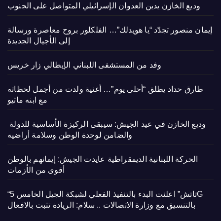
وديع الخازن يدين العدوان الإسرائيلي المتواصل على الجنوب
إيمان منصور تجدّد “يا هويدلك”… الفلكلور بروح معاصرة ورسالة
إلى الأجيال الجديدة
وفد من المستشفى اللبناني الإيطالي زار خريس
طارق حداد يطلق “أحلى يوم”… أغنية ولدت من أجمل لحظاته
مع ابنه ماثيو
وديع الخازن في عيد الجيش: سيبقى الركيزة الأساسية للدولة
والضامن لوحدة الوطن وسلامة أراضيه
الحركة اللبنانية الديمقراطية عايدت الجيش: إيمانهم بالوطن
أقوى من الأزمات
“تاتش” اعلنت البدء بالتنفيذ الفعلي لشبكة الجيل الخامس 5G
بالتنسيق مع وزارة الاتصالات .. سلام: الريادة تثبت بالافعال