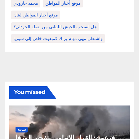
موقع أخبار المواطن
محمد جارودي
موقع أخبار المواطن لبنان
هل انسحب الجيش اللبناني من نقطة الخردلي؟
واشنطن تنهي مهام براك كمبعوث خاص إلى سوريا
You missed
سياسة
فرعون: القرار الاتهامي بتفجير المرفأ