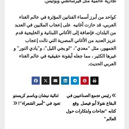
تجارية عالمية مثل فيرساتشي وبوليس.
كواحد من أبرز أسماء الفنانين المؤثرة في عالم الغناء
العربي، قد حازت أغانيه على إعجاب الملايين في العديد
من البلدان، فإضافة إلى الأغاني اللبنانية و الخليجية قدم
عزيز العديد من الأغاني المصرية التي نالت إعجاب
الجمهور، مثل “معدي”، “لو يجي الليل”، و”يادي النور” و
غيرها الكثير ، مما جعله أيقونة حقيقية في عالم الغناء
العربي الحديث.
Post
رئيس تجمع الصناعيين في
ثنائية نيشان وباسم كريستو
البقاع نقولا أبو فيصل وقع
تعود في “أمير الشعراء”!
navigation
كتابه “نجاحات وابتكارات حول
العالم”