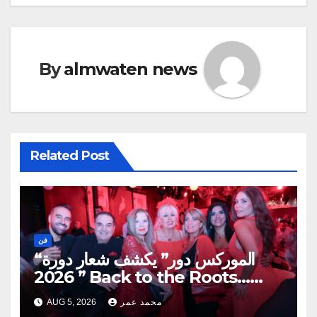
By
almwaten news
Related Post
فن
“الموركس دور” يكشف شعار دورة
2026 ” Back to the Roots…
Eye on the Future “
محمد عمر
AUG 5, 2026