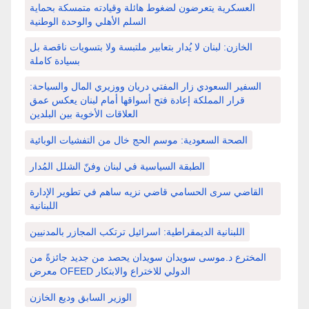
العسكرية يتعرضون لضغوط هائلة وقيادته متمسكة بحماية
السلم الأهلي والوحدة الوطنية
الخازن: لبنان لا يُدار بتعابير ملتبسة ولا بتسويات ناقصة بل
بسيادة كاملة
السفير السعودي زار المفتي دريان ووزيري المال والسياحة:
قرار المملكة إعادة فتح أسواقها أمام لبنان يعكس عمق
العلاقات الأخوية بين البلدين
الصحة السعودية: موسم الحج خال من التفشيات الوبائية
الطبقة السياسية في لبنان وفنّ الشلل المُدار
القاضي سرى الحسامي قاضي نزيه ساهم في تطوير الإدارة
اللبنانية
اللبنانية الديمقراطية: اسرائيل ترتكب المجازر بالمدنيين
المخترع د.موسى سويدان سويدان يحصد من جديد جائزةً من
معرض OFEED الدولي للاختراع والابتكار
الوزير السابق وديع الخازن