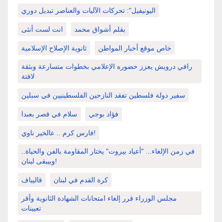
اليونيفيل": تحركات الآليات والعناصر تبديل دوري
بقلم أشواق محمد
انت لست أنثى
خاص موقع أخبار المواطن
ثانوية الإصلاح الإسلامية
رافي درويش يعزز حضوره الإعلامي بخطوات متسارعة وبثقة
لافتة
سفير دولة فلسطين تفقد النازحين الفلسطينيين في سبلين
فؤاد بوجي
سلام في قصر بعبدا
فارس كرم .. عالخير ناوي!
في زمن الإلغاء... "أعياد بيروت" يختار المقاومة بالفن والحياة..
وبيبقى لبنان!
كرة القدم في لبنان
قاليباف
مجلس الوزراء قرر إلغاء امتحانات الشهادة الثانوية وأقر
تعيينات