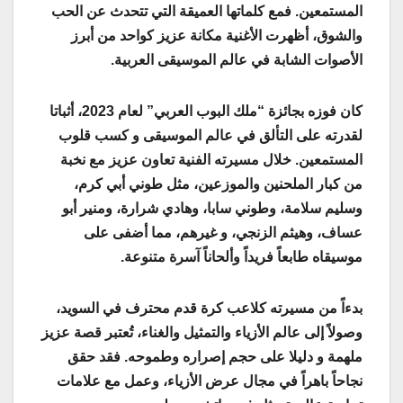
المستمعين. فمع كلماتها العميقة التي تتحدث عن الحب
والشوق، أظهرت الأغنية مكانة عزيز كواحد من أبرز
الأصوات الشابة في عالم الموسيقى العربية.
كان فوزه بجائزة “ملك البوب العربي” لعام 2023، أثباتا
لقدرته على التألق في عالم الموسيقى و كسب قلوب
المستمعين. خلال مسيرته الفنية تعاون عزيز مع نخبة
من كبار الملحنين والموزعين، مثل طوني أبي كرم،
وسليم سلامة، وطوني سابا، وهادي شرارة، ومنير أبو
عساف، وهيثم الزنجي، و غيرهم، مما أضفى على
موسيقاه طابعاً فريداً وألحاناً آسرة متنوعة.
بدءاً من مسيرته كلاعب كرة قدم محترف في السويد،
وصولاً إلى عالم الأزياء والتمثيل والغناء، تُعتبر قصة عزيز
ملهمة و دليلا على حجم إصراره وطموحه. فقد حقق
نجاحاً باهراً في مجال عرض الأزياء، وعمل مع علامات