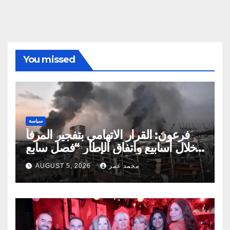
You missed
سياسة
فرعون: القرار الاتهامي بتفجير المرفأ
خلال أسابيع واتفاق الإطار “فصل سابع
ونصف”
محمد عمر
AUGUST 5, 2026