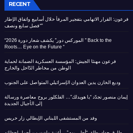
RECENT
فرعون: القرار الاتهامي بتفجير المرفأ خلال أسابيع واتفاق الإطار
“فصل سابع ونصف”
“الموركس دور” يكشف شعار دورة 2026 ” Back to the
Roots… Eye on the Future “
فرعون مهنئا الجيش: المؤسسة العسكرية الضمانة لحماية
الوطن من مخاطر الدّاخل والخارج
وديع الخازن يدين العدوان الإسرائيلي المتواصل على الجنوب
إيمان منصور تجدّد “يا هويدلك”… الفلكلور بروح معاصرة ورسالة
إلى الأجيال الجديدة
وفد من المستشفى اللبناني الإيطالي زار خريس
طارق حداد يطلق “أحلى يوم”… أغنية ولدت من أجمل لحظاته