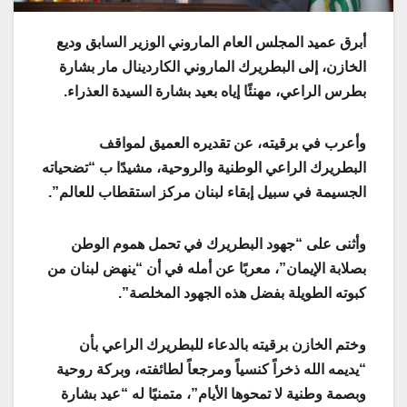
أبرق عميد المجلس العام الماروني الوزير السابق وديع
الخازن، إلى البطريرك الماروني الكاردينال مار بشارة
بطرس الراعي، مهنئًا إياه بعيد بشارة السيدة العذراء.
وأعرب في برقيته، عن تقديره العميق لمواقف
البطريرك الراعي الوطنية والروحية، مشيدًا ب “تضحياته
الجسيمة في سبيل إبقاء لبنان مركز استقطاب للعالم”.
وأثنى على “جهود البطريرك في تحمل هموم الوطن
بصلابة الإيمان”، معربًا عن أمله في أن “ينهض لبنان من
كبوته الطويلة بفضل هذه الجهود المخلصة”.
وختم الخازن برقيته بالدعاء للبطريرك الراعي بأن
“يديمه الله ذخراً كنسياً ومرجعاً لطائفته، وبركة روحية
وبصمة وطنية لا تمحوها الأيام”، متمنيًا له “عيد بشارة