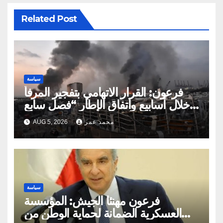
Related Post
سياسة
فرعون: القرار الاتهامي بتفجير المرفأ
خلال أسابيع واتفاق الإطار “فصل سابع
ونصف”
محمد عمر
AUG 5, 2026
سياسة
فرعون مهنئا الجيش: المؤسسة
العسكرية الضمانة لحماية الوطن من