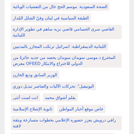
الصحة السعودية: موسم الحج خال من التفشيات الوبائية
الطبقة السياسية في لبنان وفنّ الشلل المُدار
القاضي سرى الحسامي قاضي نزيه ساهم في تطوير الإدارة
اللبنانية
اللبنانية الديمقراطية: اسرائيل ترتكب المجازر بالمدنيين
المخترع د.موسى سويدان سويدان يحصد من جديد جائزةً من
معرض OFEED الدولي للاختراع والابتكار
الوزير السابق وديع الخازن
اليونيفيل": تحركات الآليات والعناصر تبديل دوري
بقلم أشواق محمد
انت لست أنثى
خاص موقع أخبار المواطن
ثانوية الإصلاح الإسلامية
رافي درويش يعزز حضوره الإعلامي بخطوات متسارعة وبثقة
لافتة