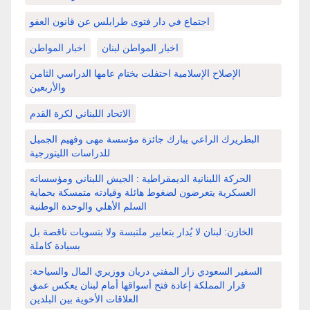
اجتماع في دار فتوى طرابلس عن قانون العفو
اخبار المواطن لبنان
اخبار المواطن
الإصلاح الإسلامية احتفلت بختام عامها الدراسي الثامن
والأربعين
الاتحاد اللبناني لكرة القدم
البطريرك الراعي يبارك جائزة مؤسسة مهى وفهيم الجميل
للدراسات الليتورجية
الحركة اللبنانية الديمقراطية : الجيش اللبناني ومؤسساته
العسكرية يتعرضون لضغوط هائلة وقيادته متمسكة بحماية
السلم الأهلي والوحدة الوطنية
الخازن: لبنان لا يُدار بتعابير ملتبسة ولا بتسويات ناقصة بل
بسيادة كاملة
السفير السعودي زار المفتي دريان ووزيري المال والسياحة:
قرار المملكة إعادة فتح أسواقها أمام لبنان يعكس عمق
العلاقات الأخوية بين البلدين