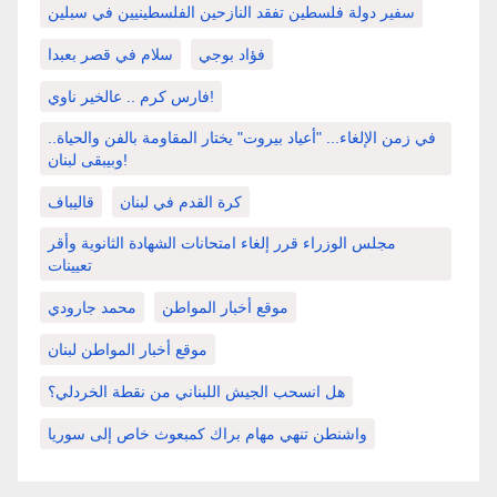
سفير دولة فلسطين تفقد النازحين الفلسطينيين في سبلين
فؤاد بوجي
سلام في قصر بعبدا
فارس كرم .. عالخير ناوي!
في زمن الإلغاء... "أعياد بيروت" يختار المقاومة بالفن والحياة..
وبيبقى لبنان!
كرة القدم في لبنان
قاليباف
مجلس الوزراء قرر إلغاء امتحانات الشهادة الثانوية وأقر
تعيينات
موقع أخبار المواطن
محمد جارودي
موقع أخبار المواطن لبنان
هل انسحب الجيش اللبناني من نقطة الخردلي؟
واشنطن تنهي مهام براك كمبعوث خاص إلى سوريا