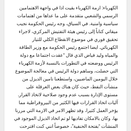
الكهرباء: ازمة الكهرباء بقيت اذا في واجهة الاهتمامين
الرسمي والشعبي متقدمة على ما عداها من اهتمامات
سياسية وامنية. في السياق، وجه رئيس الحكومة نجيب
ميقاتي كتاباً إلى رئيس هيئة التفتيش المركزي، لاجراء
تحقيق فوري في موضوع الانقطاع الكلي للتيار
الكهربائي. ايضا اجتمع رئيس الحكومة مع وزير الطاقة
والمياه وليد فياض الذي قال “عقدت اجتماعا مع دولة
الرئيس ووضعته في التطورات بالنسبة لأزمة الكهرباء
التي حصلت، وساهم دولة الرئيس في معالجة الموضوع
خلال اليومين الماضيين، واستطعنا تامين الديزل من
منشآت النفط، حيث كان هناك بعض العرقلة على
مستوى الإدارة بسبب عدم وجود صلاحية لاتخاذ القرار.
آليات اتخاذ القرارات فيها الكثير من البيروقراطية مما
يؤخر العمل كثيرا، وقد تظهر الامر في الازمة التي مررنا
بها، وكان بالامكان تفاديها لو تم اتخاذ الديزل الموجود في
المنشآت “بفتحة الحنفية”، خصوصاً انني كنت اقترحت