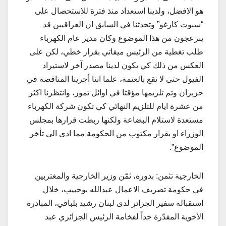
هو الافضل، ولدينا استعداد منذ فترة للاستحصال على
“سبوت كارغو” وتحدثنا في السابق ان العراقيين قد
ينزعجون من هذا الموضوع وكان مدير عام الكهرباء
طلب تغطية من الرئيس ميقاتي بقرار خطي، لكن على
العكس من ذلك كي يكون لدينا مصدر آخر لاستيراد
الفيول حتى لا نقع بالعتمة، علما اننا أجرينا المناقصة في
حزيران وتم تلزيمها مؤقتا في اوائل تموز، وانتظرنا اكثر
من عشرة ايام للتلزيم النهائي كي تكون شركة الكهرباء
مستعدة لاستلام البضاعة ولكنها ربطت قرارها بمجلس
الوزراء او بقرار مكتوب من الحكومة مما ادى الى تأخر
الموضوع”.
الخارجية تثمن: بدوره، ثمّن وزير الخارجية والمغتربين
في حكومة تصريف الاعمال عبدالله بوحبيب، خلال
استقباله سفير الجزائر لدى لبنان رشيد بلباقي، المبادرة
الأخوية المقدّرة جداً لفخامة الرئيس الجزائري عبد