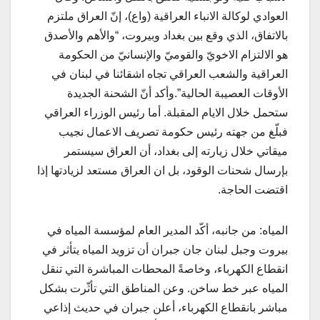
العوادي لوكالة الانباء العراقية (واع)، إنّ العراق ملتزم
بالاتفاق، الذي وقع بين بغداد وبيروت، “والأهم والأصدق
هو الالتزام الاخويّ والقوميّ والإنسانيّ من الحكومة
العراقية والشعب العراقي تجاه اشقائنا في لبنان في
الأوقات العصيبة الحالية”.وأكد أنّ الشحنة الجديدة
ستحمل خلال الايام المقبلة. أما رئيس الوزراء العراقي
فبلّغ من جهته رئيس حكومة تصريف الاعمال نجيب
ميقاتي خلال زيارته إلى بغداد، أن العراق سيستمر
بإرسال شحنات الوقود، بل ان العراق مستعد لزيادتها إذا
اقتضت الحاجة.
المياه: من جانبه، أكّد المدير العام لمؤسسة المياه في
بيروت وجبل لبنان جان جبران أن تزويد المياه يتأثر في
انقطاع الكهرباء، وخاصةً المحطات المباشرة التي تنقل
المياه عبر خط ساخن. وعن المناطق التي تأثّرت بشكل
مباشر بانقطاع الكهرباء، أعلن جبران في حديث إذاعي