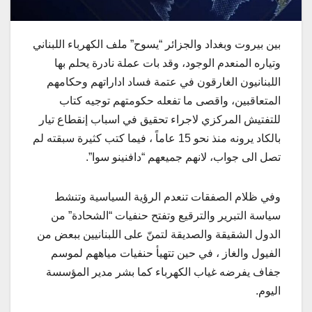
بين بيروت وبغداد والجزائر “يسوح” ملف الكهرباء اللبناني
وتياره المنعدم الوجود، وقد بات عملة نادرة يحلم بها
اللبنانيون الغارقون في عتمة فساد اداراتهم وحكامهم
المتعاقبين، واقصى ما تفعله حكومتهم توجيه كتاب
للتفتيش المركزي لاجراء تحقيق في اسباب إنقطاع تيار
بالكاد يرونه منذ نحو 15 عاماً ، فيما كتب كثيرة سبقته لم
تصل الى جواب، لانهم جميعهم “دافنينو سوا”.
وفي ظلام الصفقات تنعدم الرؤية السياسية وتنشط
سياسة التبرير والترقيع وتفتح حنفيات “الشحادة” من
الدول الشقيقة والصديقة لتمنّ على اللبنانيين ببعض من
الفيول والغاز ، في حين تتهيأ حنفيات مياههم لموسم
جفاف يفرضه غياب الكهرباء كما بشر مدير المؤسسة
اليوم.