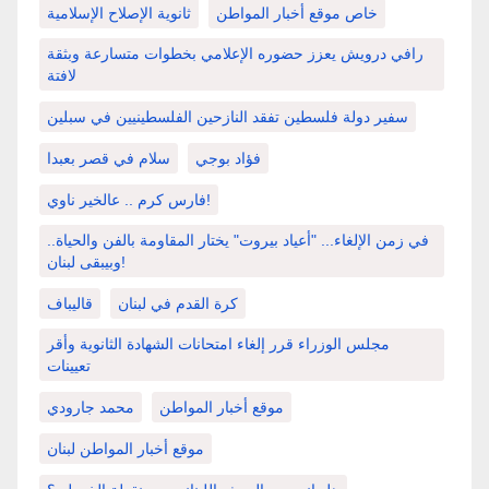
خاص موقع أخبار المواطن
ثانوية الإصلاح الإسلامية
رافي درويش يعزز حضوره الإعلامي بخطوات متسارعة وبثقة
لافتة
سفير دولة فلسطين تفقد النازحين الفلسطينيين في سبلين
فؤاد بوجي
سلام في قصر بعبدا
فارس كرم .. عالخير ناوي!
في زمن الإلغاء... "أعياد بيروت" يختار المقاومة بالفن والحياة..
وبيبقى لبنان!
كرة القدم في لبنان
قاليباف
مجلس الوزراء قرر إلغاء امتحانات الشهادة الثانوية وأقر
تعيينات
موقع أخبار المواطن
محمد جارودي
موقع أخبار المواطن لبنان