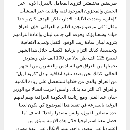
طريقتين مختلفتين لتزويد المعامل بالديزل الاولى عبر
الجيش والمخزون الموجود لديه والثانية عبر المنشآت
كإعارة، وتعددت الآليات الادارية لكن الهدف كان واحدا”.
وقال: “في موضوع تجديد الالتزام العراقي، فإن العراق
قيادة وشعبا يؤكد وقوفه الى جانب لبنان وإعادة التزامهم
بتزويد لبنان بمادة زيت الوقود الثقيل وتمديد الاتفاقية
وتجديدها، كذلك التزام بزيادة الكميات خلال هذا الشهر
ليصبح 125 الف طن بدلا من 100 الف طن ويفترض
تحميلها من العراق في السادس والعشرين من الشهر
الحالي. كذلك نحن بصدد تنفيذ اتفاقية تبادل “كرود اويل”
من العراق والذي من خلالها نستحصل على زيادة الكمية
والعراق اكد التزامه بذلك، وامس اجريت اتصالا مع الوزير
حيان عبد الغني ومع رئاسة الحكومة العراقية وهم لديهم
الرغبة بالسرعة في تنفيذ هذا الموضوع كي يكون لدينا
عدة مصادر للفيول، وليس مصدرا واحدا”. اضاف “ما
حصل معنا استراتيجيا خلال هذه الازمة منبثق من
اعتمادنا على مصدر واحد، بينما الاتكال على عدة مصادر