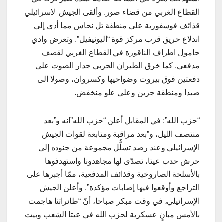
القظاع الغربي من قضاء صور. وألقى الجيش الاسرائيلي
قذائف فوسفورية على منطقة تل نحاس مما أدى إلى
اندلاع حريق قرب مركز قوة “اليونيفيل”. وتعرض وادي
حامول اطراف الناقورة في القطاع الغربي لقصف
مدفعي. كما خرق الطيران الحربي جدار الصوت على
دفعتين فوق بيروت وضواحيها وكسروان، وصولا الى
صيدا ومنطقة جزين وعلى علو منخفض.
“حزب الله”: في المقابل أعلن “حزب الله”انه و”بعد
منتصف الليل، و”بعد مراقبة ‏ومتابعة لقوات الجيش
الإسرائيلي وعند رصد تسلُّل مجموعة من جنوده إلى
حرش حدب عيتا، تصدّى ‏لها مجاهدونا واستهدفوها
بالأسلحة الصاروخية وقذائف ‏المدفعية، ممّا أجبرها على
التراجع وأوقعوا فيها إصابات مؤكدة”. وأعلن الجيش
الإسرائيلي، في وقت مبكر صباحا، أنّ “طائراتنا هاجمت
بالأمس مبانٍ عسكرية لحزب الله في عيتا الشعب وبيت