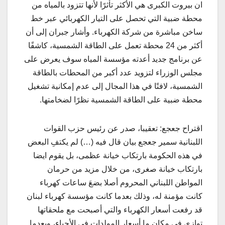
ان بيروت الكبرى هي الأكثر تأثرًا لأنها تتزود بالمياه من
محطة ضبية التي تحصل على التيار الكهربائي عبر خط
ساخن مباشرة من شركة الكهرباء. وأشار جبران إلى أن
أكثر من 24 محطة تعمل على الطاقة الشمسية، كاشفًا
عن برنامج جديد أعدته مؤسسة المياه سوف يعرض على
مجلس الوزراء لتزويد عدد أكبر من المحطات بالطاقة
الشمسية، لافتًا في هذا المجال إلى عدم إمكانية تشغيل
محطة ضبية على الطاقة الشمسية نظرًا لضخامتها.
اقتراح جعجع: تعقيبا، صدر عن رئيس حزب القوات
اللبنانية سمير جعجع بيان قال فيه (…) لم يكتفِ البعض
في هذه الحكومة بارتكاب خيانة عظمى، بل يقوم ايضا
بارتكاب خيانة صغرى، من خلال مزيد من حرمان
المواطن اللبناني المحروم أصلا بضعَ ساعات كهرباء
كانت مؤمنة له، وذلك بعدما كانت مؤسسة كهرباء لبنان
قد رفعت أسعار الكهرباء والتي أصبحت مع ملحقاتها
توازي في مكان ما أسعار المولدات في الأحياء، وبعدما