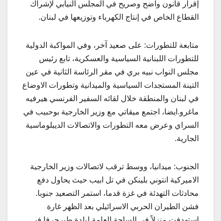
إقرار قانون واضح وصريح في المجلس النيابي لإشراك
القطاع الخاص في إنتاج الكهرباء وتوزيعها في لبنان.
متابعة للتطورات: على صعيد آخر، وفي المواكبة الدولية
للتطورات اللبنانية السياسية والعسكرية، تابع رئيس
مجلس النواب نبيه بري في مقر الرئاسة الثانية في عين
التينة المستجدات السياسية والميدانية وتطورات الاوضاع
في لبنان والمنطقة خلال لقائه السفير الفرنسي هيرفيه
ماغرو.ايضا، اجتمع ميقاتي مع وزير الخارجية بوحبيب في
السراي وعرض معه التطورات والاتصالات الديبلوماسية
الجارية.
الجنوب: ميدانيا، ووسط ترقب لاتصالات وزير الخارجية
الاميركية انتوني بلينكن في تل ابيب حيث يحاول دفع
محادثات التهدئة في غزة قدما، استمر التصعيد جنوبا.
فشن الطيران الحربي الاسرائيلي بعد الظهر غارة
استهدفت منزلاً في الساحة العامة لبلدة طيرحرفا في