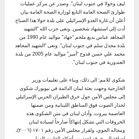
ليف وحولا في جنوب لبنان”. وصدر عن مركز عمليات
طوارئ الصحة العامة التابع لوزارة الصحة العامة بيان
أعلن أن غارة العدو الإسرائيلي على بلدة حولا هذا الصباح
أدت إلى استشهاد شخصين. ونعى حزب الله “الشهيد
المجاهد عباس بديع ملحم “جهاد” مواليد عام 1990 من
بلدة مجدل سلم في جنوب لبنان”. ونعى “الشهيد المجاهد
محمد علي حسن قدوح “أمير” مواليد عام 2005 من بلدة
الغندورية في جنوب لبنان”.
شكوى للامم: الى ذلك، وبناء على تعليمات وزير
الخارجية وجهت بعثة لبنان الدائمة في نيويورك شكوى
إلى مجلس الأمن حول خرق الطيران الحربي الإسرائيلي
لجدار الصوت فوق المناطق اللبنانية ومن ضمنها
العاصمة بيروت. وأدان لبنان في متن الشكوى هذه
الخروقات التي تشكل إنتهاكاً صارخاً لسيادة لبنان
ومجاله الجوي، ولقرار مجلس الأمن رقم ١٧٠١ (٢٠٠٦)،
إضافة الى خرقه لعدد من أحكام القانون الدولي