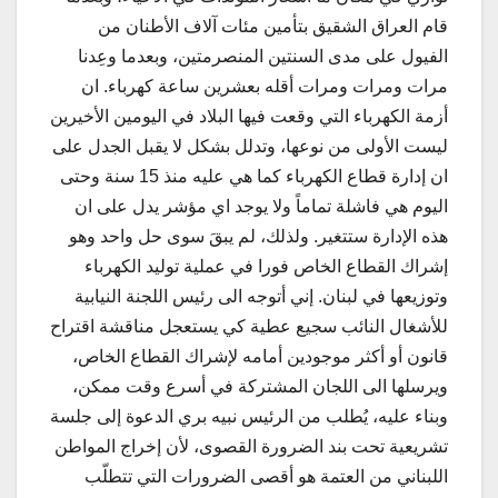
قام العراق الشقيق بتأمين مئات آلاف الأطنان من
الفيول على مدى السنتين المنصرمتين، وبعدما وعِدنا
مرات ومرات ومرات أقله بعشرين ساعة كهرباء. ان
أزمة الكهرباء التي وقعت فيها البلاد في اليومين الأخيرين
ليست الأولى من نوعها، وتدلل بشكل لا يقبل الجدل على
ان إدارة قطاع الكهرباء كما هي عليه منذ 15 سنة وحتى
اليوم هي فاشلة تماماً ولا يوجد اي مؤشر يدل على ان
هذه الإدارة ستتغير. ولذلك، لم يبقَ سوى حل واحد وهو
إشراك القطاع الخاص فورا في عملية توليد الكهرباء
وتوزيعها في لبنان. إني أتوجه الى رئيس اللجنة النيابية
للأشغال النائب سجيع عطية كي يستعجل مناقشة اقتراح
قانون أو أكثر موجودين أمامه لإشراك القطاع الخاص،
ويرسلها الى اللجان المشتركة في أسرع وقت ممكن،
وبناء عليه، يُطلب من الرئيس نبيه بري الدعوة إلى جلسة
تشريعية تحت بند الضرورة القصوى، لأن إخراج المواطن
اللبناني من العتمة هو أقصى الضرورات التي تتطلّب