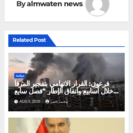
By
almwaten news
Related Post
سياسة
فرعون: القرار الاتهامي بتفجير المرفأ
خلال أسابيع واتفاق الإطار “فصل سابع
ونصف”
محمد عمر
AUG 5, 2026