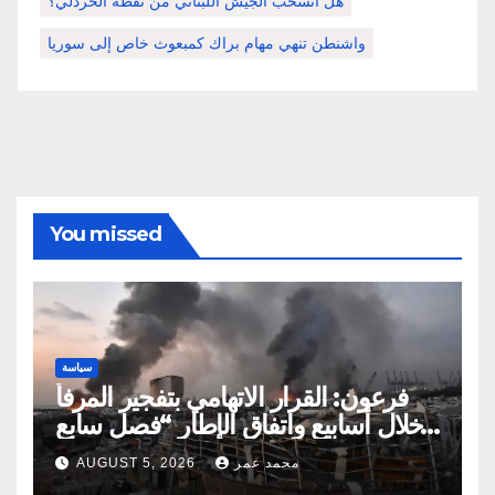
هل انسحب الجيش اللبناني من نقطة الخردلي؟
واشنطن تنهي مهام براك كمبعوث خاص إلى سوريا
You missed
سياسة
فرعون: القرار الاتهامي بتفجير المرفأ
خلال أسابيع واتفاق الإطار “فصل سابع
ونصف”
محمد عمر
AUGUST 5, 2026