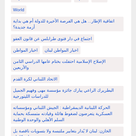
World
اتفاقية الإطار... هل هي الفرصة الأخيرة للدولة أم هي بداية
أزمة جديدة؟
اجتماع في دار فتوى طرابلس عن قانون العفو
اخبار المواطن لبنان
اخبار المواطن
الإصلاح الإسلامية احتفلت بختام عامها الدراسي الثامن
والأربعين
الاتحاد اللبناني لكرة القدم
البطريرك الراعي يبارك جائزة مؤسسة مهى وفهيم الجميل
للدراسات الليتورجية
الحركة اللبنانية الديمقراطية : الجيش اللبناني ومؤسساته
العسكرية يتعرضون لضغوط هائلة وقيادته متمسكة بحماية
السلم الأهلي والوحدة الوطنية
الخازن: لبنان لا يُدار بتعابير ملتبسة ولا بتسويات ناقصة بل