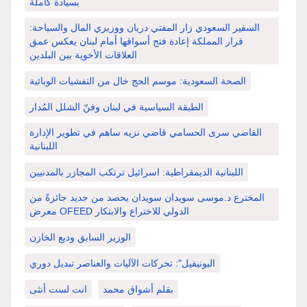
بسيادة كاملة
السفير السعودي زار المفتي دريان ووزيري المال والسياحة:
قرار المملكة إعادة فتح أسواقها أمام لبنان يعكس عمق
العلاقات الأخوية بين البلدين
الصحة السعودية: موسم الحج خال من التفشيات الوبائية
الطبقة السياسية في لبنان وفنّ الشلل المُدار
القاضي سرى الحسامي قاضي نزيه ساهم في تطوير الإدارة
اللبنانية
اللبنانية الديمقراطية: اسرائيل ترتكب المجازر بالمدنيين
المخترع د.موسى سويدان سويدان يحصد من جديد جائزةً من
معرض OFEED الدولي للاختراع والابتكار
الوزير السابق وديع الخازن
اليونيفيل": تحركات الآليات والعناصر تبديل دوري
بقلم أشواق محمد
انت لست أنثى