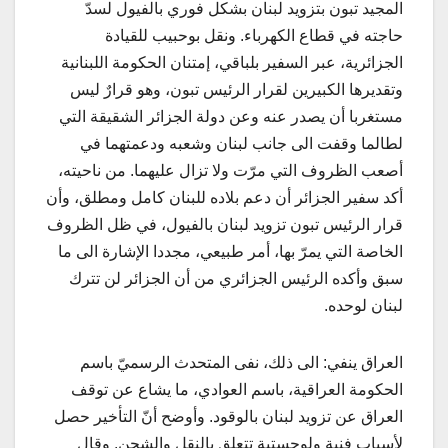
المجيد تبون بتزويد لبنان بشكل فوري بالفيول لسدّ
حاجته في قطاع الكهرباء. ونقل بوحبيب للقيادة
الجزائرية، عبر السفير بلباقي، إمتنان الحكومة اللبنانية
وتقديرها الكبيرين لقرار الرئيس تبون، وهو قرارٌ ليس
مستغربا أن يصدر عنه وعن دولة الجزائر الشقيقة التي
لطالما وقفت الى جانب لبنان وشعبه ودعمتهما في
أصعب الظروف التي مرّت ولا تزال عليهما. من ناحيته،
أكد سفير الجزائر أن دعم بلاده للبنان كامل ومطلق، وأن
قرار الرئيس تبون تزويد لبنان بالفيول، في ظل الظروف
الخاصة التي يمرّ بها، أمر طبيعي، مجددا الإشارة الى ما
سبق وأكده الرئيس الجزائري من أن الجزائر لن تترك
لبنان لوحده.
العراق ينفي: الى ذلك، نفى المتحدث الرسميّ باسم
الحكومة العراقية، باسم العوادي، ما يشاع عن توقف
العراق عن تزويد لبنان بالوقود. وأوضح أنّ التأخير حصل
لأسباب فنية ولوجستية تتعلق بالنقل والشحن. وقال