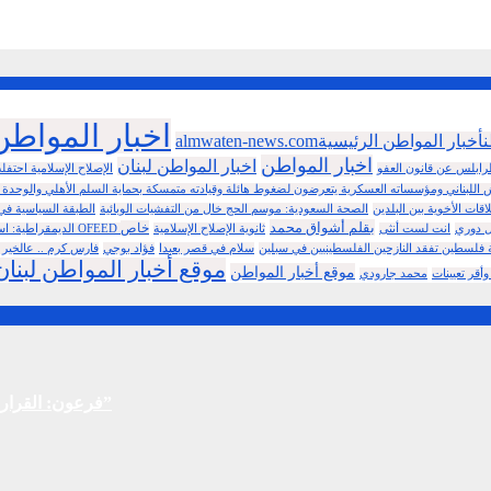
almwaten-news.comاخبار المواط
خبار المواطنأخبار المواطن الرئيسية
اخبار المواطن
اخبار المواطن لبنان
رابلس عن قانون العفو
الإصلاح الإسلامية احتفل
جيش اللبناني ومؤسساته العسكرية يتعرضون لضغوط هائلة وقيادته متمسكة بحماية السلم الأهلي والوحدة 
قات الأخوية بين البلدين
الصحة السعودية: موسم الحج خال من التفشيات الوبائية
الطبقة السياسية في ل
بقلم أشواق محمد
خاص
يل دوري
انت لست أنثى
ثانوية الإصلاح الإسلامية
الديمقراطية: اس
 فلسطين تفقد النازحين الفلسطينيين في سبلين
سلام في قصر بعبدا
فؤاد بوجي
فارس كرم .. عالخير 
موقع أخبار المواطن لبنان
موقع أخبار المواطن
وأقر تعيينات
محمد جارودي
فرعون: القرار الاتهامي بتفجير المرفأ خلال أسابيع واتفاق الإطار “فصل سابع ونصف”