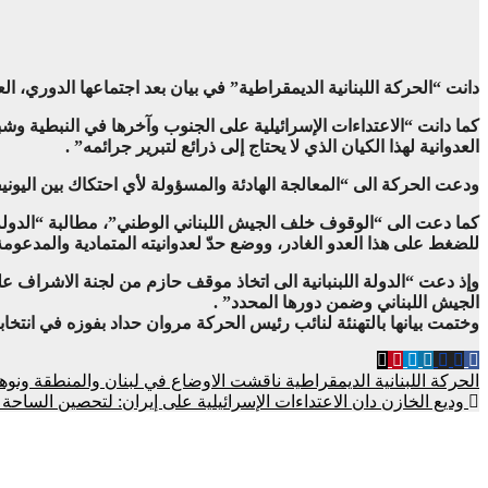
دانت “الحركة اللبنانية الديمقراطية” في بيان بعد اجتماعها الدوري، ا
كما دانت “الاعتداءات الإسرائيلية على الجنوب وآخرها في النبطية 
‏العدوانية لهذا الكيان الذي لا يحتاج إلى ذرائع لتبرير جرائمه” .
ودعت الحركة الى “المعالجة الهادئة والمسؤولة لأي احتكاك بين اليونيف
كما دعت الى “الوقوف خلف الجيش اللبناني الوطني”، مطالبة “الدولة 
للضغط على هذا العدو الغادر، ووضع ‏حدّ لعدوانيته المتمادية والمدعومة
الجيش اللبناني وضمن دورها المحدد” .
وختمت بيانها بالتهنئة لنائب رئيس الحركة مروان حداد بفوزه في انتخا
Post
الحركة اللبنانية الديمقراطية ناقشت الاوضاع في لبنان والمنطقة ونوهت
وديع الخازن دان الاعتداءات الإسرائيلية على إيران: لتحصين الساحة ا
navigation