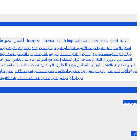
almwaten-news.comا
sport
Business
cinema
health
travel
https://almwaten-news.com/
اتفاقية الإطار... هل هي الفرصة الأخيرة للدولة أم هي بداية أزمة جديدة؟
اجتماع في دار فتوى ط
يبارك جائزة مؤسسة مهى وفهيم الجميل للدراسات الليتورجية
الحركة اللبنانية الديمقراطية : ال
المفتي دريان ووزيري المال والسياحة: قرار المملكة إعادة فتح أسواقها أمام لبنان يعكس عمق العلا
الوزير السابق وديع الخازن
المخترع د.موسى سويدان سويدان يحصد من جديد جائزةً من معرض OFEED الدولي للاختراع والابتكار
اليونيفيل": تحركات الآليات والعناصر تبد
موقع أخبار المواطن
رافي درويش يعزز حضوره الإعلامي بخطوات متسارعة وبثقة لافتة
سفير دولة
في لبنان
مجلس الوزراء قرر إلغاء امتحانات الشهادة الثانوية 
سياسة
فن