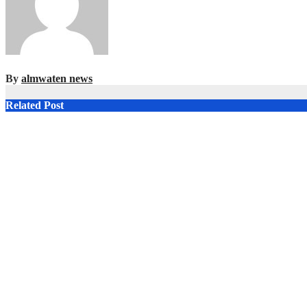
By
almwaten news
Related Post
محمد عمر
Aug 5, 2026
مؤسسة العسكرية الضمانة لحماية الوطن من مخاطر الدّاخل والخارج
محمد عمر
Aug 2, 2026
وديع الخازن يدين العدوان الإسرائيلي المتواصل على الجنوب