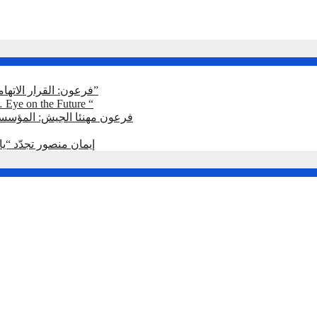
فرعون: القرار الاتهامي بتفجير المرفأ خلال أسابيع واتفاق الإطار “فصل سابع ونصف”
“الموركس دور” يكشف شعار دورة 2026 ” 
فرعون مهنئا الجيش: المؤسسة
إيمان منصور تجدّد “ي