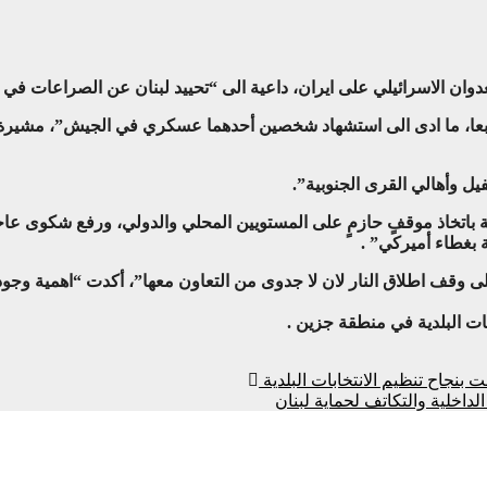
لعدوان الاسرائيلي على ايران، داعية الى “تحييد لبنان عن الصراعات في 
وشبعا، ما ادى الى استشهاد شخصين أحدهما عسكري في الجيش”، مشيرة ا
يل وأهالي القرى الجنوبية”.
باتخاذ موقفٍ حازمٍ على المستويين ‏المحلي والدولي، ورفع شكوى ‏عاج
 بغطاء ‏أميركي” .
بات البلدية في منطقة جزين .
 بنجاح تنظيم الانتخابات البلدية
لداخلية والتكاتف لحماية لبنان