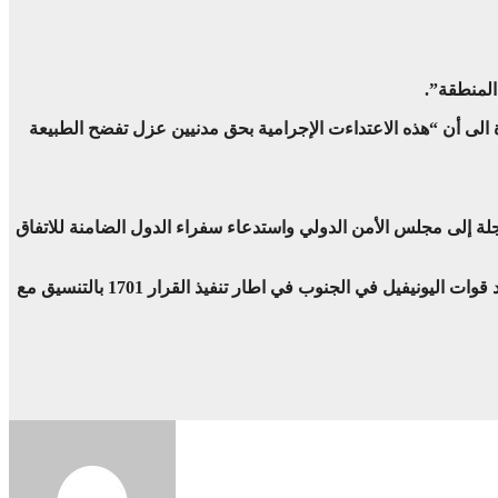
المنطقة”.
لى أن “هذه الاعتداءت الإجرامية بحق مدنيين ‏عزل تفضح الطبيعة
لة إلى مجلس الأمن الدولي واستدعاء سفراء الدول ‏الضامنة للاتفاق
وإذ دعت “الدولة اللبنبانية الى اتخاذ موقف حازم من لجنة الاشراف على وقف اطلاق النار لان لا جدوى من التعاون معها”، أكدت “اهمية وجود قوات اليونيفيل في الجنوب في اطار تنفيذ القرار 1701 بالتنسيق مع