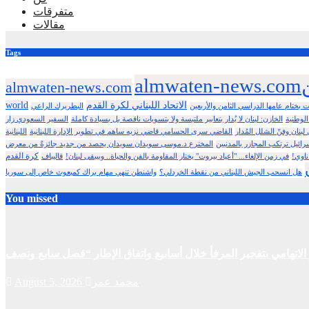
متفرقات
مقالات
Tags
ن
almwaten-news.com
الاتحاد اللبناني لكرة القدم
world
ت بختام عامها الدراسي الثامن والأربعين
البطريرك الراعي
الوطنية
الخازن: لبنان لا يُدار بتعابير ملتبسة ولا بتسويات ناقصة بل بسيادة كاملة
السفير السعودي زار
بنان وفنّ الشلل المُدار
القاضي سرى الحسامي قاضي نزيه ساهم في تطوير الإدارة اللبنانية
اللبنانية
رائيل ترتكب المجازر بالمدنيين
كرة القدم
ناوي!
في زمن الإلغاء... "أعياد بيروت" يختار المقاومة بالفن والحياة.. وبيبقى لبنان!
قاليباف
هل انسحب الجيش اللبناني من نقطة الخردلي؟
واشنطن تنهي مهام براك كمبعوث خاص إلى سوريا
You missed
محمد عمر
August 5, 2026