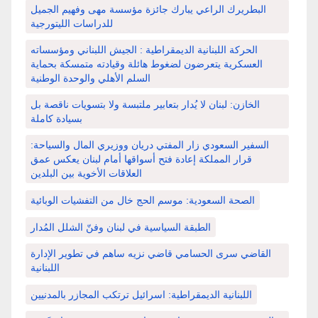
البطريرك الراعي يبارك جائزة مؤسسة مهى وفهيم الجميل
للدراسات الليتورجية
الحركة اللبنانية الديمقراطية : الجيش اللبناني ومؤسساته
العسكرية يتعرضون لضغوط هائلة وقيادته متمسكة بحماية
السلم الأهلي والوحدة الوطنية
الخازن: لبنان لا يُدار بتعابير ملتبسة ولا بتسويات ناقصة بل
بسيادة كاملة
السفير السعودي زار المفتي دريان ووزيري المال والسياحة:
قرار المملكة إعادة فتح أسواقها أمام لبنان يعكس عمق
العلاقات الأخوية بين البلدين
الصحة السعودية: موسم الحج خال من التفشيات الوبائية
الطبقة السياسية في لبنان وفنّ الشلل المُدار
القاضي سرى الحسامي قاضي نزيه ساهم في تطوير الإدارة
اللبنانية
اللبنانية الديمقراطية: اسرائيل ترتكب المجازر بالمدنيين