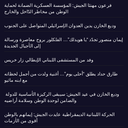
فرعون مهنئا الجيش: المؤسسة العسكرية الضمانة لحماية
الوطن من مخاطر الدّاخل والخارج
وديع الخازن يدين العدوان الإسرائيلي المتواصل على الجنوب
إيمان منصور تجدّد “يا هويدلك”… الفلكلور بروح معاصرة ورسالة
إلى الأجيال الجديدة
وفد من المستشفى اللبناني الإيطالي زار خريس
طارق حداد يطلق “أحلى يوم”… أغنية ولدت من أجمل لحظاته
مع ابنه ماثيو
وديع الخازن في عيد الجيش: سيبقى الركيزة الأساسية للدولة
والضامن لوحدة الوطن وسلامة أراضيه
الحركة اللبنانية الديمقراطية عايدت الجيش: إيمانهم بالوطن
أقوى من الأزمات