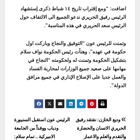
اضافت: “ومع إقتراب تاريخ ١٤ شباط ذكرى إستشهاد
الرئيس رفيق الحريري ندعو الجميع الى الالتفاف حول
الرئيس سعد الحريري في هذه المناسبة”.
وتمنت للرئيس عون “التوفيق والنجاح وباركت اول
حكومة في عهده”، وهنأت رئيس الحكومة نواف سلام
بتشكيل الحكومة وتمنت له ولحكومته “النجاح في
مهامها على صعيد جميع الوزارات لمحاربة الفساد
والعمل جديا على الإصلاح الإداري في جميع مرافق
الدولة”.
Post
وديع الخازن: نفتقد رفيق
الرئيس عون استقبل السنيورة
الحريري الانسان والحضارة
ودياب ووفداً من الجامعة
navigation
والتقدم والعلم والاعمار
الاميركية .. تمام سلام: