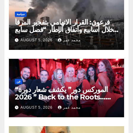
سياسة
فرعون: القرار الاتهامي بتفجير المرفأ
خلال أسابيع واتفاق الإطار “فصل سابع
ونصف”
محمد عمر
AUGUST 5, 2026
فن
“الموركس دور” يكشف شعار دورة
2026 ” Back to the Roots…
Eye on the Future “
محمد عمر
AUGUST 5, 2026