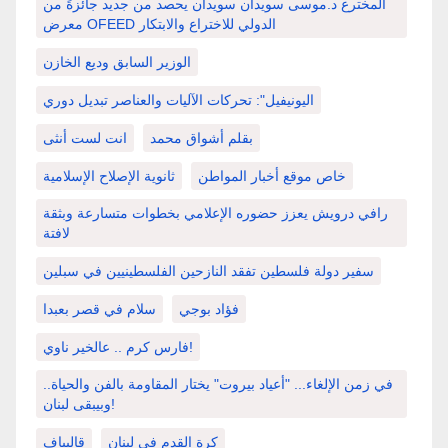
المخترع د.موسى سويدان سويدان يحصد من جديد جائزةً من
معرض OFEED الدولي للاختراع والابتكار
الوزير السابق وديع الخازن
اليونيفيل": تحركات الآليات والعناصر تبديل دوري
بقلم أشواق محمد
انت لست أنثى
خاص موقع أخبار المواطن
ثانوية الإصلاح الإسلامية
رافي درويش يعزز حضوره الإعلامي بخطوات متسارعة وبثقة
لافتة
سفير دولة فلسطين تفقد النازحين الفلسطينيين في سبلين
فؤاد بوجي
سلام في قصر بعبدا
فارس كرم .. عالخير ناوي!
في زمن الإلغاء... "أعياد بيروت" يختار المقاومة بالفن والحياة..
وبيبقى لبنان!
كرة القدم في لبنان
قاليباف