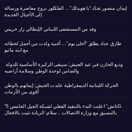
إيمان منصور تجدّد “يا هويدلك”… الفلكلور بروح معاصرة ورسالة
إلى الأجيال الجديدة
وفد من المستشفى اللبناني الإيطالي زار خريس
طارق حداد يطلق “أحلى يوم”… أغنية ولدت من أجمل لحظاته
مع ابنه ماثيو
وديع الخازن في عيد الجيش: سيبقى الركيزة الأساسية للدولة
والضامن لوحدة الوطن وسلامة أراضيه
الحركة اللبنانية الديمقراطية عايدت الجيش: إيمانهم بالوطن
أقوى من الأزمات
“تاتش” اعلنت البدء بالتنفيذ الفعلي لشبكة الجيل الخامس 5G
بالتنسيق مع وزارة الاتصالات .. سلام: الريادة تثبت بالافعال