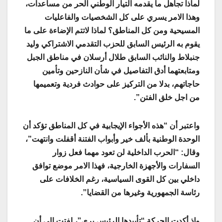
لماذا تجاهل ما يقدمه التيار الوطني الحر من مساعدات،
وهذا الامر يسري على كل الشخصيات والفاعليات
المسيحية ومن كل المناطق؟ لماذا لاتتم الإضاءة على ما
يقوم به الرئيس السابق للحزب التقدمي الاشتراكي وليد
جنبلاط والنائب السابق طلال أرسلان في مناطق الجبل
ومتابعتهما أدق التفاصيل في شأن النازحين وتأمين
حاجاتهم، بدلا من التركيز على حوادث فردية وتعميمها
من اجل خلق الفتن”.
واعتبر أن “هذه الأجواء الإيجابية في كل المناطق تؤكد أن
الوحدة الوطنية بألف خير وأبواب الفتنة أقفلت وانتهت”،
وقال: “الحرب الداخلية لن تعود مهما فعل زوار
السفارات والأجهزة الخارجية، فهذا الامر موضع توافق
داخلي بين كل القوى السياسية، رغم الخلافات على
رئاسة الجمهورية وغيرها من القضايا”.
وإذ أكدت الحركة “تأييدها الرئيس بري”، لفتت إلى أن