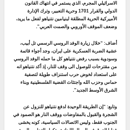
الاسرائيلي المجرم، الذي يستمر في انتهاك القانون
الدولي والقرار 1701 وحرية التعبير، وترك الإدارة
الأميركية الحرية المطلقة لبنيامين نتنياهو لفعل ما يريد،
وضعف الموقف الأوروبي والصمت العربي”.
أضاف: “خلال زيارة الوفد الروسي الرسمي تل أبيب،
عشية الضربة العسكرية على ايران، وجد أجواء قاتمة
وسودوية بسبب رفض نتنياهو كل ما حمله الوفد الروسي
من مقترحات للوصول الى وقف للنار، إذ أكد نتنياهو انه
على استعداد لخوض حرب استنزاف طويلة لتصفية
حماس وحزب الله واجتثاث القضية الفلسطينية وبناء
الشرق الأوسط الجديد”.
وتابع: “إن الطريقة الوحيدة لدفع نتنياهو للنزول عن
الشجرة والقبول بالمفاوضات ووقف النار هو الصمود في
الجنوب فقط، وليس الاتصالات السياسية، كونه يخشى