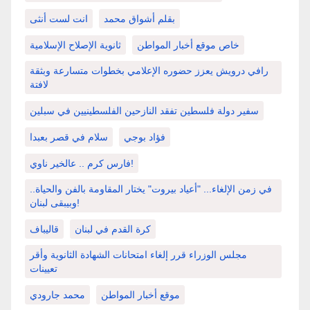
بقلم أشواق محمد
انت لست أنثى
خاص موقع أخبار المواطن
ثانوية الإصلاح الإسلامية
رافي درويش يعزز حضوره الإعلامي بخطوات متسارعة وبثقة
لافتة
سفير دولة فلسطين تفقد النازحين الفلسطينيين في سبلين
فؤاد بوجي
سلام في قصر بعبدا
فارس كرم .. عالخير ناوي!
في زمن الإلغاء... "أعياد بيروت" يختار المقاومة بالفن والحياة..
وبيبقى لبنان!
كرة القدم في لبنان
قاليباف
مجلس الوزراء قرر إلغاء امتحانات الشهادة الثانوية وأقر
تعيينات
موقع أخبار المواطن
محمد جارودي