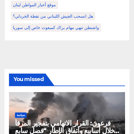
موقع أخبار المواطن لبنان
هل انسحب الجيش اللبناني من نقطة الخردلي؟
واشنطن تنهي مهام براك كمبعوث خاص إلى سوريا
You missed
سياسة
فرعون: القرار الاتهامي بتفجير المرفأ
خلال أسابيع واتفاق الإطار “فصل سابع