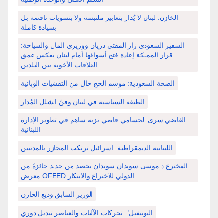
الخازن: لبنان لا يُدار بتعابير ملتبسة ولا بتسويات ناقصة بل
بسيادة كاملة
السفير السعودي زار المفتي دريان ووزيري المال والسياحة:
قرار المملكة إعادة فتح أسواقها أمام لبنان يعكس عمق
العلاقات الأخوية بين البلدين
الصحة السعودية: موسم الحج خال من التفشيات الوبائية
الطبقة السياسية في لبنان وفنّ الشلل المُدار
القاضي سرى الحسامي قاضي نزيه ساهم في تطوير الإدارة
اللبنانية
اللبنانية الديمقراطية: اسرائيل ترتكب المجازر بالمدنيين
المخترع د.موسى سويدان سويدان يحصد من جديد جائزةً من
معرض OFEED الدولي للاختراع والابتكار
الوزير السابق وديع الخازن
اليونيفيل": تحركات الآليات والعناصر تبديل دوري