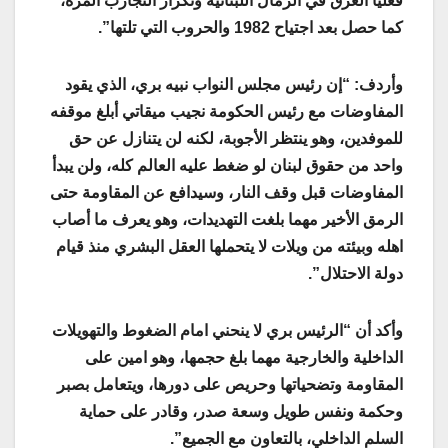
فعليا الغرق في الرمال اللبنانية وتكرار التجارب المرة،
كما حصل بعد اجتياح 1982 والحروب التي تلتها”.
وأردف: “إن رئيس مجلس النواب نبيه بري، الذي يقود
المفاوضات مع رئيس الحكومة نجيب ميقاتي أبلغ موقفه
للموفدين، وهو ينتظر الأجوبة، لكنه لن يتنازل عن حق
واحد من حقوق لبنان لو ضغط عليه العالم كله، ولن يبدأ
المفاوضات قبل وقف النار، وسيدافع عن المقاومة حتى
الرمق الأخير مهما بلغت التهديدات، وهو يعرف ما أصاب
اهله وبيئته من ويلات لا يتحملها العقل البشري منذ قيام
دولة الاحتلال”.
وأكد أن “الرئيس بري لا ينحني امام الضغوط والتهويلات
الداخلية والخارجية مهما بلغ حجمها، وهو امين على
المقاومة وتضحياتها وحريص على دورها، ويتعامل بصبر
وحكمة ونفس طويل وسعة صدر، وقادر على حماية
السلم الداخلي، بالتعاون مع الجميع”.