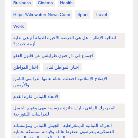
Business
Cinema
Health
Https://almwaten-News.com/
Sport
Travel
World
اتفاقية الإطار... هل هي الفرصة الأخيرة للدولة أم هي بداية
أزمة جديدة؟
اجتماع في دار فتوى طرابلس عن قانون العفو
اخبار المواطن لبنان
اخبار المواطن
الإصلاح الإسلامية احتفلت بختام عامها الدراسي الثامن
والأربعين
الاتحاد اللبناني لكرة القدم
البطريرك الراعي يبارك جائزة مؤسسة مهى وفهيم الجميل
للدراسات الليتورجية
الحركة اللبنانية الديمقراطية : الجيش اللبناني ومؤسساته
العسكرية يتعرضون لضغوط هائلة وقيادته متمسكة بحماية
السلم الأهلي والوحدة الوطنية