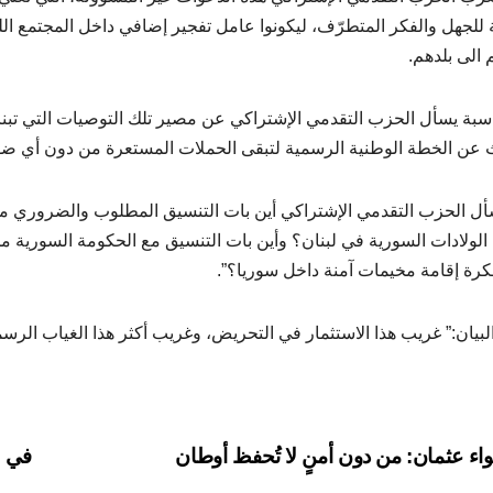
للجهل والفكر المتطرّف، ليكونوا عامل تفجير إضافي داخل المجتمع اللبن
 الى بلدهم.
اسبة يسأل الحزب التقدمي الإشتراكي عن مصير تلك التوصيات التي تبن
 عن الخطة الوطنية الرسمية لتبقى الحملات المستعرة من دون أي ض
أل الحزب التقدمي الإشتراكي أين بات التنسيق المطلوب والضروري مع
الولادات السورية في لبنان؟ وأين بات التنسيق مع الحكومة السورية من
كرة إقامة مخيمات آمنة داخل سوريا؟”.
لبيان:” غريب هذا الاستثمار في التحريض، وغريب أكثر هذا الغياب الرسم
P
واء عثمان: من دون أمنٍ لا تُحفظ أوطان