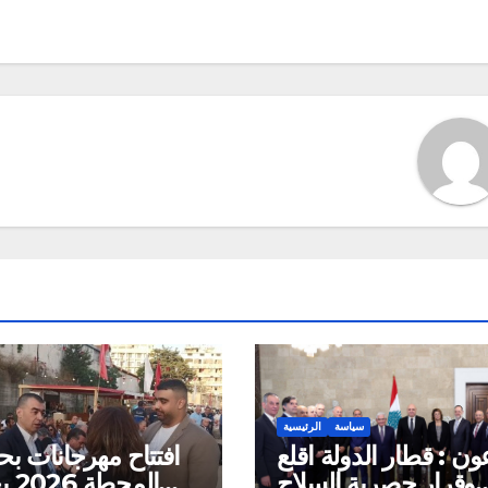
navigat
سياسة
الرئيسية
ون : قطار الدولة اقلع
افتتاح مهرجانات ب
وقرار حصرية السلاح
المح