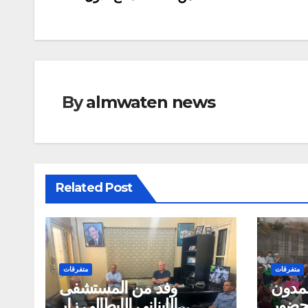
By
almwaten news
Related Post
متفرقات
متفرقات
حمدون
وفد من المستشفى
طة 2026 بحضور
اللبناني الإيطالي زار