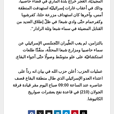
المجيديّة، الغجر خراج بلدة الماري في قضاء حاصبيا،
وذلك في أعقاب غارات إسرائيليّة استهدفت المنطقة
أمس، وآخرها كان استهداف مزرعة حلتا، كفرشوبا
وكفرحمام حتّى وادي شبعا؛ في ظلّ إطلاق العديد من
القنابل المضيئة في سماء شبعا وتلة الرادار
“.
بالتزامن، لم يغب الطّيران التّجسّسي الإسرائيلي عن
سماء حاصبيا و​مزارع شبعا​ المحتلّة، منفّذًا طلعات
استكشافيّة على علو متوسّط وصولًا حتّى أجواء البقاع
.
عمليات الحزب: أعلن حزب الله في بيان انه رداً على
اعتداء العدو الإسرائيلي الذي طال منطقة البقاع قصف
عناصره عند ‏الساعة 09:00 صباح اليوم مقر قيادة فرقة
الجولان (210) في ‏قاعدة نفح بعشرات صواريخ
الكاتيوشا.‏