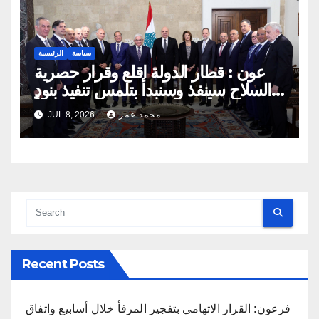
سياسة
الرئيسية
عون : قطار الدولة اقلع وقرار حصرية
السلاح سينفذ وسنبدأ بتلمس تنفيذ بنود
صيغة الإطار قريباً
محمد عمر
JUL 8, 2026
Recent Posts
فرعون: القرار الاتهامي بتفجير المرفأ خلال أسابيع واتفاق