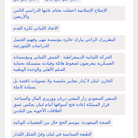
الإصلاح الإسلامية احتفلت بختام عامها الدراسي الثامن
والأربعين
الاتحاد اللبناني لكرة القدم
البطريرك الراعي يبارك جائزة مؤسسة مهى وفهيم الجميل
للدراسات الليتورجية
الحركة اللبنانية الديمقراطية : الجيش اللبناني ومؤسساته
العسكرية يتعرضون لضغوط هائلة وقيادته متمسكة بحماية
السلم الأهلي والوحدة الوطنية
الخازن: لبنان لا يُدار بتعابير ملتبسة ولا بتسويات ناقصة بل
بسيادة كاملة
السفير السعودي زار المفتي دريان ووزيري المال والسياحة:
قرار المملكة إعادة فتح أسواقها أمام لبنان يعكس عمق
العلاقات الأخوية بين البلدين
الصحة السعودية: موسم الحج خال من التفشيات الوبائية
الطبقة السياسية في لبنان وفنّ الشلل المُدار