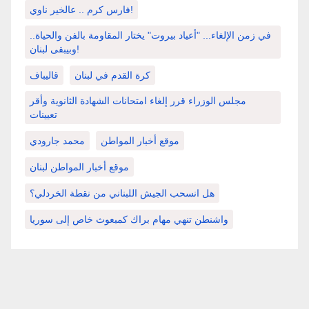
فارس كرم .. عالخير ناوي!
في زمن الإلغاء... "أعياد بيروت" يختار المقاومة بالفن والحياة..
وبيبقى لبنان!
كرة القدم في لبنان
قاليباف
مجلس الوزراء قرر إلغاء امتحانات الشهادة الثانوية وأقر
تعيينات
موقع أخبار المواطن
محمد جارودي
موقع أخبار المواطن لبنان
هل انسحب الجيش اللبناني من نقطة الخردلي؟
واشنطن تنهي مهام براك كمبعوث خاص إلى سوريا