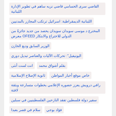
القاضي سرى الحسامي قاضي نزيه ساهم في تطوير الإدارة
اللبنانية
اللبنانية الديمقراطية: اسرائيل ترتكب المجازر بالمدنيين
المخترع د.موسى سويدان سويدان يحصد من جديد جائزةً من
معرض OFEED الدولي للاختراع والابتكار
الوزير السابق وديع الخازن
اليونيفيل": تحركات الآليات والعناصر تبديل دوري
بقلم أشواق محمد
انت لست أنثى
خاص موقع أخبار المواطن
ثانوية الإصلاح الإسلامية
رافي درويش يعزز حضوره الإعلامي بخطوات متسارعة وبثقة
لافتة
سفير دولة فلسطين تفقد النازحين الفلسطينيين في سبلين
فؤاد بوجي
سلام في قصر بعبدا