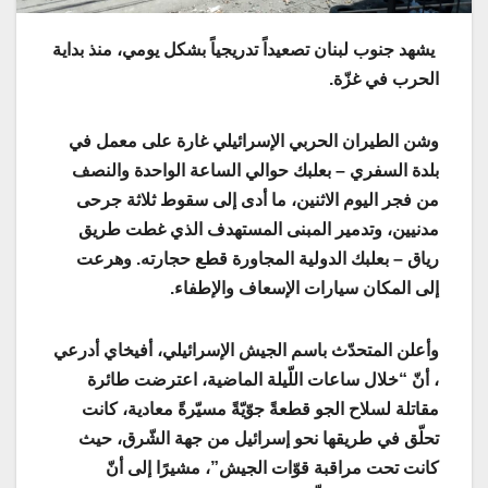
يشهد جنوب لبنان تصعيداً تدريجياً بشكل يومي، منذ بداية
الحرب في غزّة
.
وشن الطيران الحربي الإسرائيلي غارة على معمل في
بلدة السفري – بعلبك حوالي الساعة الواحدة والنصف
من فجر اليوم الاثنين، ما أدى إلى سقوط ثلاثة جرحى
مدنيين، وتدمير المبنى المستهدف الذي غطت طريق
رياق – بعلبك الدولية المجاورة قطع حجارته. وهرعت
إلى المكان سيارات الإسعاف والإطفاء
.
وأعلن المتحدّث باسم ​الجيش الإسرائيلي​، ​أفيخاي أدرعي​
، أنّ “خلال ساعات اللّيلة الماضية، اعترضت طائرة
مقاتلة لسلاح الجو قطعةً جوّيّةً مسيّرةً معادية، كانت
تحلّق في طريقها نحو إسرائيل من جهة الشّرق، حيث
كانت تحت مراقبة قوّات الجيش”، مشيرًا إلى أنّ