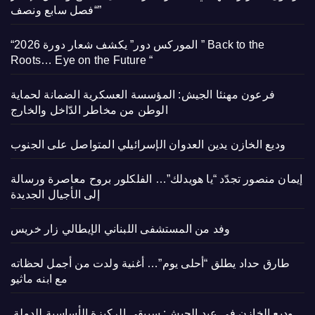
“فصل سابع ونصف”
“الموركس دور” يكشف شعار دورة 2026 ” Back to the
Roots… Eye on the Future “
فرعون مهنئا الجيش: المؤسسة العسكرية الضمانة لحماية
الوطن من مخاطر الدّاخل والخارج
وديع الخازن يدين العدوان الإسرائيلي المتواصل على الجنوب
إيمان منصور تجدّد “يا هويدلك”… الفلكلور بروح معاصرة ورسالة
إلى الأجيال الجديدة
وفد من المستشفى اللبناني الإيطالي زار خريس
طارق حداد يطلق “أحلى يوم”… أغنية ولدت من أجمل لحظاته
مع ابنه ماثيو
وديع الخازن في عيد الجيش: سيبقى الركيزة الأساسية للدولة