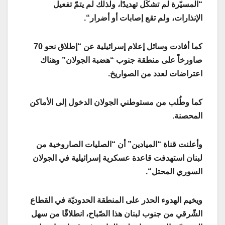
“المسيّرة لم تشكّل تهديدًا، ولذلك لم يتمّ تفعيل
الإنذارات، ولم تقع إصابات أو أضرار
“.
كما أفادت وسائل إعلام إسرائيلية عن “إطلاق نحو 70
صاورخاً على منطقة جنوب “هضبة الجولان” وهناك
اعتراضات لعدد من الصواريخ
.
كما وطُلب من مستوطني الجولان الدخول إلى الأماكن
المحصنة
.
وأعلنت قناة “الميادين” أن “الصليات الصاروخية من
لبنان استهدفت قاعدة عسكرية إسرائيلية في الجولان
السوري المحتل
“.
ويخيم الهدوء الحذر على المنطقة الحدوديّة في القطاع
الشّرقي من ​جنوب لبنان​ هذا الصّباح، انطلاقًا من سهل