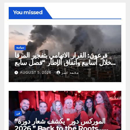
You missed
سياسة
فرعون: القرار الاتهامي بتفجير المرفأ
خلال أسابيع واتفاق الإطار “فصل سابع
ونصف”
محمد عمر
AUGUST 5, 2026
فن
“الموركس دور” يكشف شعار دورة
2026 ” Back to the Roots…